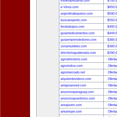
infoempresarial.com
$700.
e-Vinos.com
$650.
argentinatequiero.com
$590.
buscaexperto.com
$550.
forotrabajos.com
$495.
guiamedicamentos.com
$449.
guiaemprendedores.com
$380.
zonamuebles.com
$380.
directorioguatemala.com
$290.
agrodirectorio.com
Oferta
agroindice.com
Oferta
agromercado.net
Oferta
alquilerdevideos.com
Oferta
amigosenred.com
Oferta
anunciosparaguay.com
Oferta
anunciospuertorico.com
Oferta
areajoven.com
Oferta
areamujer.com
Oferta