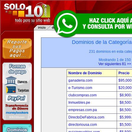
Dominios de la Categoría
231 dominios en esta categ
Mostrando 1 de 150
Ver siguientes 81 >>
Nombre de Dominio
Precio
ganaderia.com
$95,000
e-Turismo.com
$20,000
clubcompras.com
$8,900
Inmuebles.pe
$8,500
empresas.com.pa
$6,500
DirectoDeFabrica.com
$5,999
directoriousa.com
$5,500