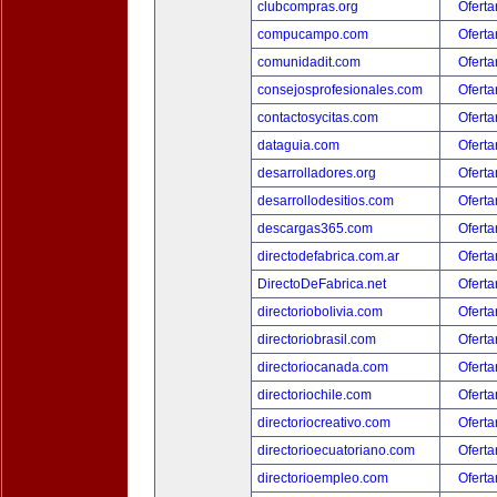
clubcompras.org
Oferta
compucampo.com
Oferta
comunidadit.com
Oferta
consejosprofesionales.com
Oferta
contactosycitas.com
Oferta
dataguia.com
Oferta
desarrolladores.org
Oferta
desarrollodesitios.com
Oferta
descargas365.com
Oferta
directodefabrica.com.ar
Oferta
DirectoDeFabrica.net
Oferta
directoriobolivia.com
Oferta
directoriobrasil.com
Oferta
directoriocanada.com
Oferta
directoriochile.com
Oferta
directoriocreativo.com
Oferta
directorioecuatoriano.com
Oferta
directorioempleo.com
Oferta