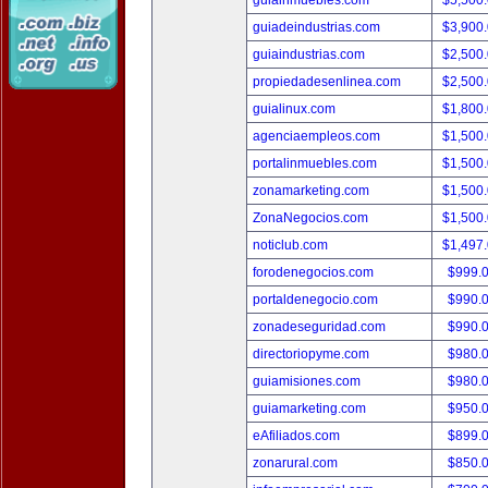
guiainmuebles.com
$5,500
guiadeindustrias.com
$3,900
guiaindustrias.com
$2,500
propiedadesenlinea.com
$2,500
guialinux.com
$1,800
agenciaempleos.com
$1,500
portalinmuebles.com
$1,500
zonamarketing.com
$1,500
ZonaNegocios.com
$1,500
noticlub.com
$1,497
forodenegocios.com
$999.
portaldenegocio.com
$990.
zonadeseguridad.com
$990.
directoriopyme.com
$980.
guiamisiones.com
$980.
guiamarketing.com
$950.
eAfiliados.com
$899.
zonarural.com
$850.