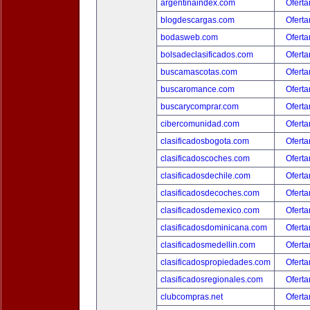
argentinaindex.com
Oferta
blogdescargas.com
Oferta
bodasweb.com
Oferta
bolsadeclasificados.com
Oferta
buscamascotas.com
Oferta
buscaromance.com
Oferta
buscarycomprar.com
Oferta
cibercomunidad.com
Oferta
clasificadosbogota.com
Oferta
clasificadoscoches.com
Oferta
clasificadosdechile.com
Oferta
clasificadosdecoches.com
Oferta
clasificadosdemexico.com
Oferta
clasificadosdominicana.com
Oferta
clasificadosmedellin.com
Oferta
clasificadospropiedades.com
Oferta
clasificadosregionales.com
Oferta
clubcompras.net
Oferta