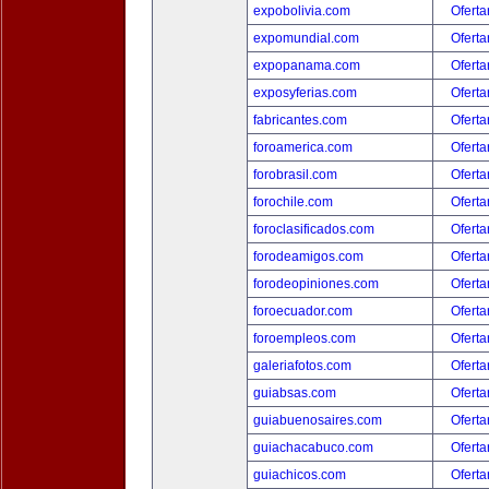
expobolivia.com
Oferta
expomundial.com
Oferta
expopanama.com
Oferta
exposyferias.com
Oferta
fabricantes.com
Oferta
foroamerica.com
Oferta
forobrasil.com
Oferta
forochile.com
Oferta
foroclasificados.com
Oferta
forodeamigos.com
Oferta
forodeopiniones.com
Oferta
foroecuador.com
Oferta
foroempleos.com
Oferta
galeriafotos.com
Oferta
guiabsas.com
Oferta
guiabuenosaires.com
Oferta
guiachacabuco.com
Oferta
guiachicos.com
Oferta