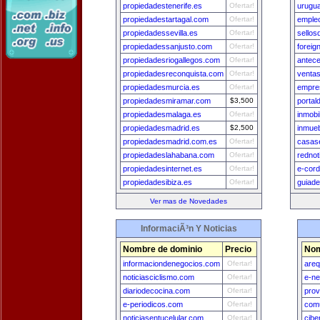
propiedadestenerife.es
Ofertar!
urugu
propiedadestartagal.com
Ofertar!
emple
propiedadessevilla.es
Ofertar!
sellos
propiedadessanjusto.com
Ofertar!
foreign
propiedadesriogallegos.com
Ofertar!
antec
propiedadesreconquista.com
Ofertar!
ventas
propiedadesmurcia.es
Ofertar!
empre
propiedadesmiramar.com
$3,500
portal
propiedadesmalaga.es
Ofertar!
inmobi
propiedadesmadrid.es
$2,500
inmue
propiedadesmadrid.com.es
Ofertar!
casase
propiedadeslahabana.com
Ofertar!
rednot
propiedadesinternet.es
Ofertar!
e-cor
propiedadesibiza.es
Ofertar!
guiade
Ver mas de Novedades
InformaciÃ³n Y Noticias
Nombre de dominio
Precio
Nom
informaciondenegocios.com
Ofertar!
areq
noticiasciclismo.com
Ofertar!
e-n
diariodecocina.com
Ofertar!
prov
e-periodicos.com
Ofertar!
comu
noticiasentucelular.com
Ofertar!
cibe