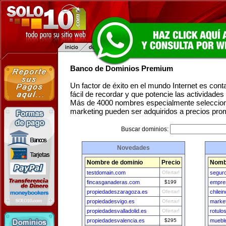
Banco de Dominios Premium
Un factor de éxito en el mundo Internet es con
fácil de recordar y que potencie las actividade
Más de 4000 nombres especialmente seleccion
marketing pueden ser adquiridos a precios pro
Buscar dominios:
Novedades
Nombre de dominio
Precio
Nomb
testdomain.com
Ofertar!
seguro
fincasganaderas.com
$199
empre
propiedadeszaragoza.es
Ofertar!
chilei
propiedadesvigo.es
Ofertar!
market
propiedadesvalladolid.es
Ofertar!
rotulo
propiedadesvalencia.es
$295
muebl