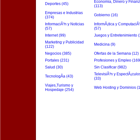
Economia, Dinero y Finan
Deportes (45)
(113)
Empresas e Industrias
Gobierno (16)
(374)
InformaciÃ³n y Noticias
InformÃ¡tica y ComputaciÃ
(57)
(57)
Internet (99)
Juegos y Entretenimiento (
Marketing y Publicidad
Medicina (9)
(122)
Negocios (385)
Ofertas de la Semana (12)
Portales (231)
Profesiones y Empleo (169
Salud (30)
Sin Clasificar (982)
TelevisiÃ³n y EspectÃ¡culo
TecnologÃ­a (43)
(33)
Viajes,Turismo y
Web Hosting y Dominios (
Hospedaje (254)