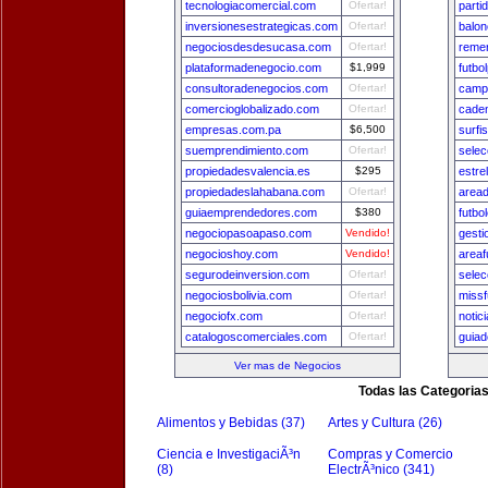
tecnologiacomercial.com
Ofertar!
parti
inversionesestrategicas.com
Ofertar!
balon
negociosdesdesucasa.com
Ofertar!
remer
plataformadenegocio.com
$1,999
futbo
consultoradenegocios.com
Ofertar!
camp
comercioglobalizado.com
Ofertar!
cade
empresas.com.pa
$6,500
surfi
suemprendimiento.com
Ofertar!
sele
propiedadesvalencia.es
$295
estre
propiedadeslahabana.com
Ofertar!
area
guiaemprendedores.com
$380
futbo
negociopasoapaso.com
Vendido!
gest
negocioshoy.com
Vendido!
areaf
segurodeinversion.com
Ofertar!
sele
negociosbolivia.com
Ofertar!
missf
negociofx.com
Ofertar!
notic
catalogoscomerciales.com
Ofertar!
guia
Ver mas de Negocios
Todas las Categoria
Alimentos y Bebidas (37)
Artes y Cultura (26)
Ciencia e InvestigaciÃ³n
Compras y Comercio
(8)
ElectrÃ³nico (341)