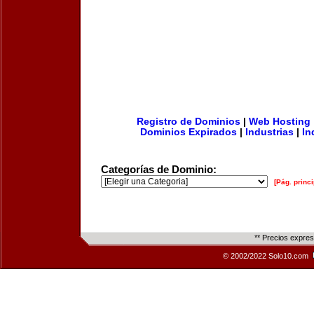
Registro de Dominios
|
Web Hosting
Dominios Expirados
|
Industrias
|
In
Categorías de Dominio:
[Pág. princi
** Precios expre
© 2002/2022 Solo10.com