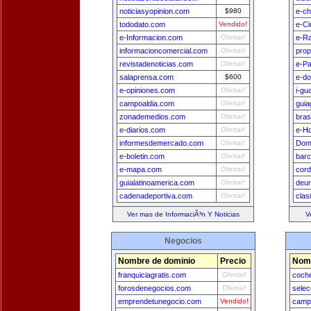
noticiasyopinion.com
$980
e-ch
tododato.com
Vendido!
e-Ci
e-Informacion.com
Ofertar!
e-Ra
informacioncomercial.com
Ofertar!
prop
revistadenoticias.com
Ofertar!
e-P
salaprensa.com
$600
e-do
e-opiniones.com
Ofertar!
i-gu
campoaldia.com
Ofertar!
guia
zonademedios.com
Ofertar!
bras
e-diarios.com
Ofertar!
e-H
informesdemercado.com
Ofertar!
Dom
e-boletin.com
Ofertar!
bar
e-mapa.com
Ofertar!
cord
guialatinoamerica.com
Ofertar!
deu
cadenadeportiva.com
Ofertar!
clas
Ver mas de InformaciÃ³n Y Noticias
V
Negocios
Nombre de dominio
Precio
Nomb
franquiciagratis.com
Ofertar!
coch
forosdenegocios.com
Ofertar!
selec
emprendetunegocio.com
Vendido!
camp